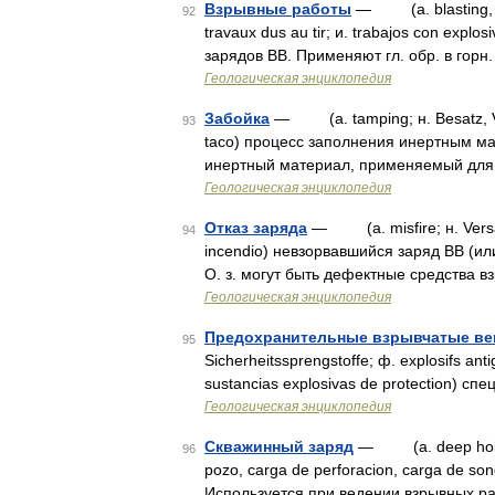
Взрывные работы
— (a. blasting, shot
92
travaux dus au tir; и. trabajos con exp
зарядов BB. Применяют гл. обр. в горн.
Геологическая энциклопедия
Забойка
— (a. tamping; н. Besatz, Ve
93
taco) процесс заполнения инертным ма
инертный материал, применяемый для
Геологическая энциклопедия
Отказ заряда
— (a. misfire; н. Versage
94
incendio) невзорвавшийся заряд BB (ил
O. з. могут быть дефектные средства 
Геологическая энциклопедия
Предохранительные взрывчатые ве
95
Sicherheitssprengstoffe; ф. explosifs anti
sustancias explosivas de protection) 
Геологическая энциклопедия
Скважинный заряд
— (a. deep hole ch
96
pozo, carga de perforacion, carga de 
Используется при ведении взрывных ра