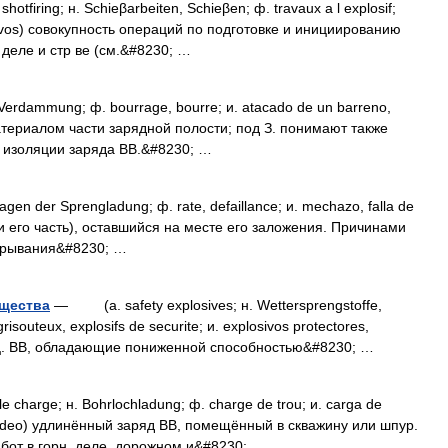
firing; н. Schieβarbeiten, Schieβen; ф. travaux а l explosif;
losivos) совокупность операций по подготовке и инициированию
 деле и стр ве (см.&#8230; …
rdammung; ф. bourrage, bourre; и. atacado de un barreno,
териалом части зарядной полости; под З. понимают также
 изоляции заряда BB.&#8230; …
n der Sprengladung; ф. rate, defaillance; и. mechazo, falla de
и его часть), оставшийся на месте его заложения. Причинами
взрывания&#8230; …
щества
— (a. safety explosives; н. Wettersprengstoffe,
grisouteux, explosifs de securite; и. explosivos protectores,
спец. ВВ, обладающие пониженной способностью&#8230; …
arge; н. Bohrlochladung; ф. charge de trou; и. carga de
sondeo) удлинённый заряд BB, помещённый в скважину или шпур.
бот в горн. деле, дорожном и&#8230; …