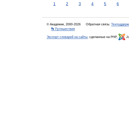
1
2
3
4
5
6
© Академик, 2000-2026
Обратная связь:
Техподдерж
👣 Путешествия
Экспорт словарей на сайты
, сделанные на PHP,
Jo