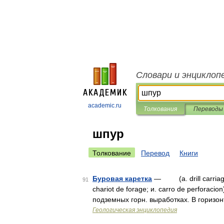
Словари и энциклоп
academic.ru
Толкования
Переводы
шпур
Толкование
Перевод
Книги
Буровая каретка
— (a. drill carriage,
91
chariot de forage; и. carro de perforac
подземных горн. выработках. В горизо
Геологическая энциклопедия