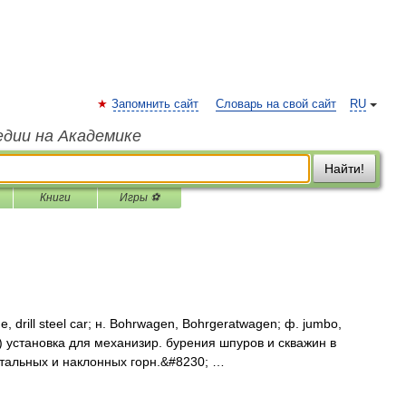
Запомнить сайт
Словарь на свой сайт
RU
едии на Академике
Найти!
Книги
Игры ⚽
 drill steel car; н. Bohrwagen, Bohrgeratwagen; ф. jumbo,
ion) установка для механизир. бурения шпуров и скважин в
нтальных и наклонных горн.&#8230; …