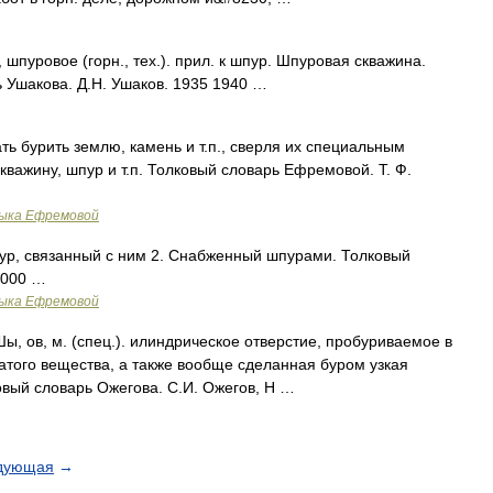
уровое (горн., тех.). прил. к шпур. Шпуровая скважина.
 Ушакова. Д.Н. Ушаков. 1935 1940 …
ть бурить землю, камень и т.п., сверля их специальным
кважину, шпур и т.п. Толковый словарь Ефремовой. Т. Ф.
зыка Ефремовой
пур, связанный с ним 2. Снабженный шпурами. Толковый
2000 …
зыка Ефремовой
Шы, ов, м. (спец.). илиндрическое отверстие, пробуриваемое в
того вещества, а также вообще сделанная буром узкая
овый словарь Ожегова. С.И. Ожегов, Н …
дующая
→