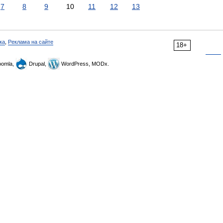
7
8
9
10
11
12
13
ка
,
Реклама на сайте
18+
omla,
Drupal,
WordPress, MODx.