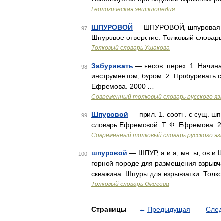
Геологическая энциклопедия
ШПУРОВОЙ
— ШПУРОВОЙ, шпуровая, шп
97
Шпуровое отверстие. Толковый словарь
Толковый словарь Ушакова
Забуривать
— несов. перех. 1. Начина
98
инструментом, буром. 2. Пробуривать с
Ефремова. 2000 …
Современный толковый словарь русского я
Шпуровой
— прил. 1. соотн. с сущ. ш
99
словарь Ефремовой. Т. Ф. Ефремова. 
Современный толковый словарь русского я
шпуровой
— ШПУР, а и а, мн. ы, ов и 
100
горной породе для размещения взрывча
скважина. Шпуры для взрывчатки. Толк
Толковый словарь Ожегова
Страницы
←
Предыдущая
Сле