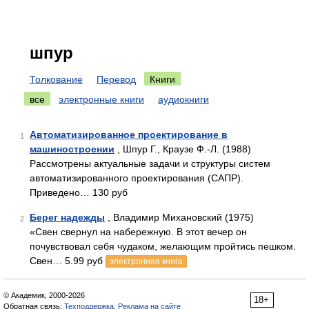
шпур
Толкование
Перевод
Книги
все
электронные книги
аудиокниги
Автоматизированное проектирование в
1
машиностроении
, Шпур Г., Краузе Ф.-Л. (1988)
Рассмотрены актуальные задачи и структуры систем
автоматизированного проектирования (САПР).
Приведено… 130 руб
Берег надежды
, Владимир Михановский (1975)
2
«Свен свернул на набережную. В этот вечер он
почувствовал себя чудаком, желающим пройтись пешком.
Свен… 5.99 руб
электронная книга
© Академик, 2000-2026
18+
Обратная связь:
Техподдержка
,
Реклама на сайте