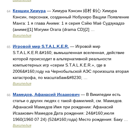
Википедия
Кеншин Химура
— Химура Кэнсин 緋村 剣心 Химура
64
Кэнсин, персонаж, созданный Нобухиро Вацуки Появление
Манга: 1 я глава Аниме: 1 я серия Сэйю Маё Судзукадзэ
(аниме)[1] Мэгуми Огата (drama CD)[2] …
Википедия
Игровой мир S.T.A.L.K.E.R.
— Игровой мир
65
S.T.A.L.K.E.R.&#160; вымышленная вселенная, действие
которой происходит в альтернативной реальности
компьютерных игр «серии S.T.A.L.K.E.R.», где в
2006&#160;году на Чернобыльской АЭС произошла вторая
катастрофа, по масштабам&#8230; …
Википедия
Мамедов, Афанасий Исаакович
— В Википедии есть
66
статьи о других людях с такой фамилией, см. Мамедов.
Афанасий Мамедов Имя при рождении: Афанасий
Исаакович Мамедов Дата рождения: 24&#160;июля
1960(1960 07 24) (52&#160;года) Место рождения: Баку …
Википедия