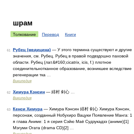
шрам
Толкование
Перевод
Книги
Рубец (медицина)
— У этого термина существуют и другие
61
значения, см. Рубец. Рубец в правой подвздошно паховой
области. Рубец (лат.&#160;cicatrix, icis, f.) плотное
соединительнотканное образование, возникшее вследствие
регенерации тка …
Википедия
Химура Кэнсин
— 緋村 剣心 …
62
Википедия
Кенси Химура
— Химура Кэнсин 緋村 剣心 Химура Кэнсин,
63
персонаж, созданный Нобухиро Вацуки Появление Манга: 1
я глава Аниме: 1 я серия Сэйю Маё Судзукадзэ (аниме)[1]
Мэгуми Огата (drama CD)[2] …