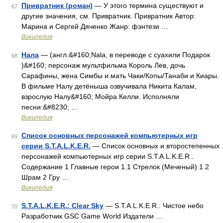
Привратник (роман)
— У этого термина существуют и
67
другие значения, см. Привратник. Привратник Автор:
Марина и Сергей Дяченко Жанр: фэнтези …
Википедия
Нала
— (англ.&#160;Nala, в переводе с суахили Подарок
68
)&#160; персонаж мультфильма Король Лев, дочь
Сарафины, жена Симбы и мать Чаки/Копы/Танаби и Киары.
В фильме Налу детёныша озвучивала Никита Калам,
взрослую Налу&#160; Мойра Келли. Исполняли
песни:&#8230; …
Википедия
Список основных персонажей компьютерных игр
69
серии S.T.A.L.K.E.R.
— Список основных и второстепенных
персонажей компьютерных игр серии S.T.A.L.K.E.R..
Содержание 1 Главные герои 1.1 Стрелок (Меченый) 1.2
Шрам 2 Гру …
Википедия
S.T.A.L.K.E.R.: Clear Sky
— S.T.A.L.K.E.R.: Чистое небо
70
Разработчик GSC Game World Издатели …