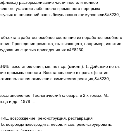
ефлекса) растормаживание частичное или полное
сле его угасания либо после временного перерыва
результате появлений вновь безусловных стимулов или&#8230;
объекта в работоспособное состояние из неработоспособного
вление Проведение ремонта, включающего, например, изъятие
рудования с целью приведения их в&#8230; …
 восстановления, мн. нет, ср. (книжн.). 1. Действие по гл.
ление промышленности. Восстановление в правах (снятие
Противоположная окислению химическая реакция,&#8230; …
осстановление. Геологический словарь: в 2 х томах. М.:
ьца и др.. 1978 …
 возрождение, реконструкция, реставрация
рождать/возродить, несов. и сов. реконструировать,
оссоздавать/воссоздать …