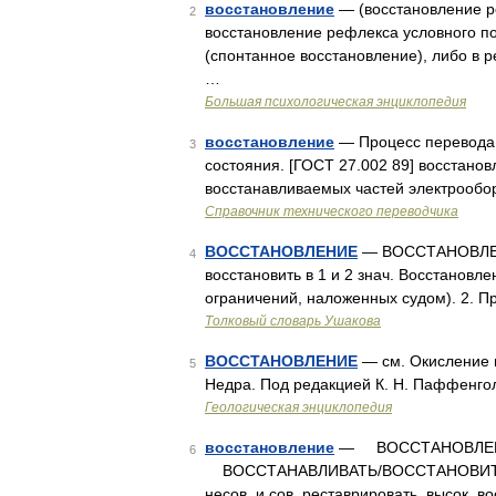
восстановление
— (восстановление р
2
восстановление рефлекса условного по
(спонтанное восстановление), либо в 
…
Большая психологическая энциклопедия
восстановление
— Процесс перевода 
3
состояния. [ГОСТ 27.002 89] восстано
восстанавливаемых частей электрообо
Справочник технического переводчика
ВОССТАНОВЛЕНИЕ
— ВОССТАНОВЛЕНИЕ,
4
восстановить в 1 и 2 знач. Восстанов
ограничений, наложенных судом). 2. 
Толковый словарь Ушакова
ВОССТАНОВЛЕНИЕ
— см. Окисление в
5
Недра. Под редакцией К. Н. Паффенгол
Геологическая энциклопедия
восстановление
— ВОССТАНОВЛЕНИЕ,
6
ВОССТАНАВЛИВАТЬ/ВОССТАНОВИТЬ, воз
несов. и сов. реставрировать, высок. в