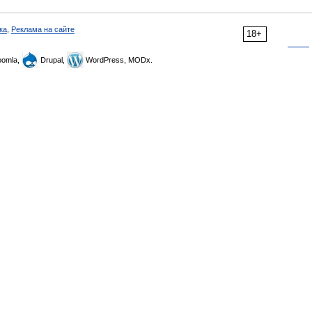
ка
,
Реклама на сайте
18+
omla,
Drupal,
WordPress, MODx.