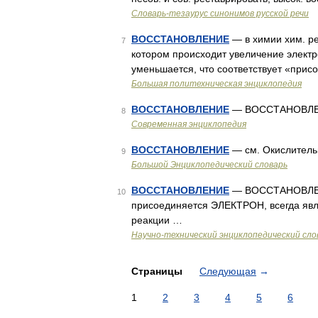
Словарь-тезаурус синонимов русской речи
ВОССТАНОВЛЕНИЕ
— в химии хим. ре
7
котором происходит увеличение электр
уменьшается, что соответствует «при
Большая политехническая энциклопедия
ВОССТАНОВЛЕНИЕ
— ВОССТАНОВЛЕНИ
8
Современная энциклопедия
ВОССТАНОВЛЕНИЕ
— см. Окислитель
9
Большой Энциклопедический словарь
ВОССТАНОВЛЕНИЕ
— ВОССТАНОВЛЕНИЕ
10
присоединяется ЭЛЕКТРОН, всегда 
реакции …
Научно-технический энциклопедический сло
Страницы
Следующая
→
1
2
3
4
5
6