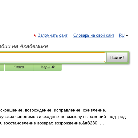
Запомнить сайт
Словарь на свой сайт
RU
едии на Академике
Найти!
Книги
Игры ⚽
скрешение, возрождение, исправление, оживление,
ь русских синонимов и сходных по смыслу выражений. под. ред.
9. восстановление возврат, возрождение,&#8230; …