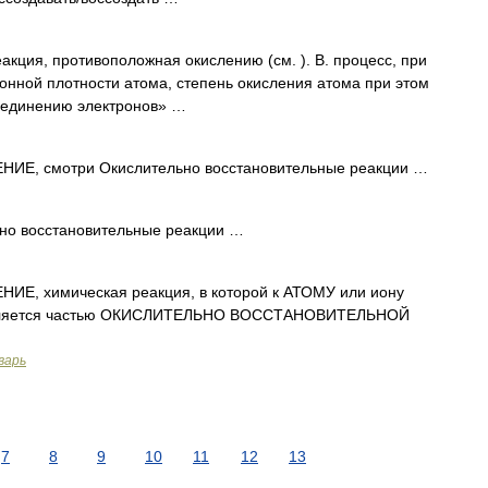
акция, противоположная окислению (см. ). В. процесс, при
онной плотности атома, степень окисления атома при этом
соединению электронов» …
Е, смотри Окислительно восстановительные реакции …
но восстановительные реакции …
, химическая реакция, в которой к АТОМУ или иону
является частью ОКИСЛИТЕЛЬНО ВОССТАНОВИТЕЛЬНОЙ
варь
7
8
9
10
11
12
13