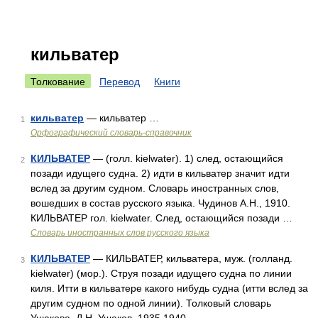
кильватер
Толкование
Перевод
Книги
кильватер
— кильватер …
1
Орфографический словарь-справочник
КИЛЬВАТЕР
— (голл. kielwater). 1) след, остающийся
2
позади идущего судна. 2) идти в кильватер значит идти
вслед за другим судном. Словарь иностранных слов,
вошедших в состав русского языка. Чудинов А.Н., 1910.
КИЛЬВАТЕР гол. kielwater. След, остающийся позади …
Словарь иностранных слов русского языка
КИЛЬВАТЕР
— КИЛЬВАТЕР, кильватера, муж. (голланд.
3
kielwater) (мор.). Струя позади идущего судна по линии
киля. Итти в кильватере какого нибудь судна (итти вслед за
другим судном по одной линии). Толковый словарь