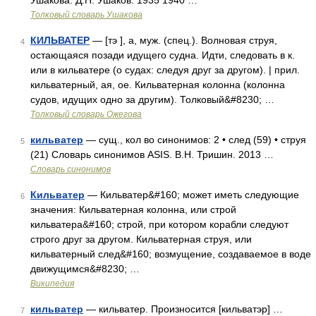
Ушакова. Д.Н. Ушаков. 1935 1940 …
Толковый словарь Ушакова
КИЛЬВАТЕР
— [тэ ], а, муж. (спец.). Волновая струя,
4
остающаяся позади идущего судна. Идти, следовать в к.
или в кильватере (о судах: следуя друг за другом). | прил.
кильватерный, ая, ое. Кильватерная колонна (колонна
судов, идущих одно за другим). Толковый&#8230; …
Толковый словарь Ожегова
кильватер
— сущ., кол во синонимов: 2 • след (59) • струя
5
(21) Словарь синонимов ASIS. В.Н. Тришин. 2013 …
Словарь синонимов
Кильватер
— Кильватер&#160; может иметь следующие
6
значения: Кильватерная колонна, или строй
кильватера&#160; строй, при котором корабли следуют
строго друг за другом. Кильватерная струя, или
кильватерный след&#160; возмущение, создаваемое в воде
движущимся&#8230; …
Википедия
кильватер
— кильватер. Произносится [кильватэр] …
7