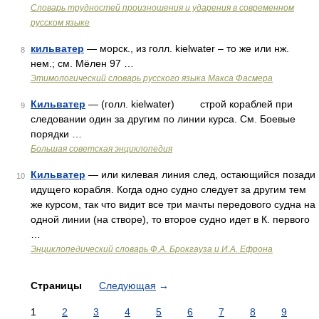
Словарь трудностей произношения и ударения в современном
русском языке
кильватер
— морск., из голл. kielwater – то же или нж.
8
нем.; см. Мёлен 97 …
Этимологический словарь русского языка Макса Фасмера
Кильватер
— (голл. kielwater) строй кораблей при
9
следовании один за другим по линии курса. См. Боевые
порядки …
Большая советская энциклопедия
Кильватер
— или килевая линия след, остающийся позади
10
идущего корабля. Когда одно судно следует за другим тем
же курсом, так что видит все три мачты передового судна на
одной линии (на створе), то второе судно идет в К. первого
…
Энциклопедический словарь Ф.А. Брокгауза и И.А. Ефрона
Страницы
Следующая
→
1
2
3
4
5
6
7
8
9