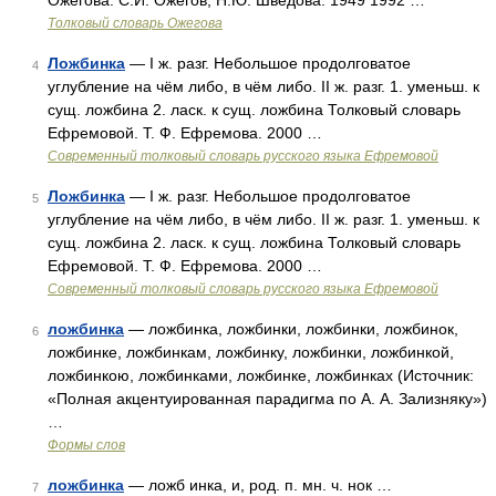
Ожегова. С.И. Ожегов, Н.Ю. Шведова. 1949 1992 …
Толковый словарь Ожегова
Ложбинка
— I ж. разг. Небольшое продолговатое
4
углубление на чём либо, в чём либо. II ж. разг. 1. уменьш. к
сущ. ложбина 2. ласк. к сущ. ложбина Толковый словарь
Ефремовой. Т. Ф. Ефремова. 2000 …
Современный толковый словарь русского языка Ефремовой
Ложбинка
— I ж. разг. Небольшое продолговатое
5
углубление на чём либо, в чём либо. II ж. разг. 1. уменьш. к
сущ. ложбина 2. ласк. к сущ. ложбина Толковый словарь
Ефремовой. Т. Ф. Ефремова. 2000 …
Современный толковый словарь русского языка Ефремовой
ложбинка
— ложбинка, ложбинки, ложбинки, ложбинок,
6
ложбинке, ложбинкам, ложбинку, ложбинки, ложбинкой,
ложбинкою, ложбинками, ложбинке, ложбинках (Источник:
«Полная акцентуированная парадигма по А. А. Зализняку»)
…
Формы слов
ложбинка
— ложб инка, и, род. п. мн. ч. нок …
7