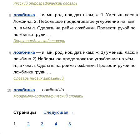
Русский орфографический словарь
ложбинка
— и; мн. род. нок, дат. нкам; ж. 1. Уменьш. ласк. к
8
Ложбина. 2. Небольшое продолговатое углубление на чём
л., в чём л. Сделать на рейке ложбинки. Провести рукой по
ложбинке груди …
Энциклопедический словарь
ложбинка
— и; мн. род. нок, дат. нкам; ж. 1) уменьш. ласк. к
9
ложбина 2) Небольшое продолговатое углубление на чём
л., в чём л. Сделать на рейке ложбинки. Провести рукой по
ложбинке груди …
Словарь многих выражений
ложбинка
— ложбин/к/а …
10
Морфемно-орфографический словарь
Страницы
Следующая
→
1
2
3
4
5