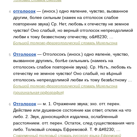
Толковый словарь Ожегова
отголосок
— (иноск.) одно явление, чувство, вызванное
4
другим, более сильным (намек на отголосок слабое
повторение звука) Ср. Нет, любовь к отечеству не земное
чувство! Оно слабый, но верный отголосок непреодолимой
любви к тому безвестному отечеству, о&#8230; …
Большой толково-фразеологический словарь Михельсона
Отголосок
— Отголосокъ (иноск.) одно явленіе, чувство,
5
вызванное другимъ, болѣе сильнымъ (намекъ на
отголосокъ слабое повтореніе звука). Ср. Нѣтъ, любовь къ
отечеству не земное чувство! Оно слабый, но вѣрный
отголосокъ непреодолимой любви къ тому безвѣстному …
Большой толково-фразеологический словарь Михельсона
(оригинальная орфография)
Отголосок
— м. 1. Отражение звука; эхо. отт. перен.
6
Действие или душевное состояние как ответ, отклик на что
либо. 2. Звук, доносящийся издалека, ослабленный
расстоянием. отт. перен. Остаток, след существования чего
либо. Толковый словарь Ефремовой. Т. Ф.&#8230; …
Современный толковый словарь русского языка Ефремовой