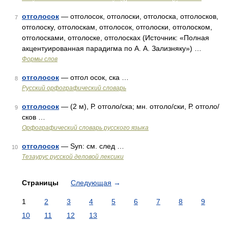
отголосок
— отголосок, отголоски, отголоска, отголосков,
7
отголоску, отголоскам, отголосок, отголоски, отголоском,
отголосками, отголоске, отголосках (Источник: «Полная
акцентуированная парадигма по А. А. Зализняку») …
Формы слов
отголосок
— отгол осок, ска …
8
Русский орфографический словарь
отголосок
— (2 м), Р. отголо/ска; мн. отголо/ски, Р. отголо/
9
сков …
Орфографический словарь русского языка
отголосок
— Syn: см. след …
10
Тезаурус русской деловой лексики
Страницы
Следующая
→
1
2
3
4
5
6
7
8
9
10
11
12
13