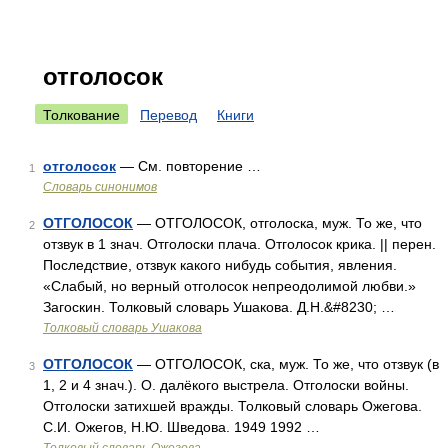
отголосок
Толкование
Перевод
Книги
отголосок
— См. повторение …
1
Словарь синонимов
ОТГОЛОСОК
— ОТГОЛОСОК, отголоска, муж. То же, что
2
отзвук в 1 знач. Отголоски плача. Отголосок крика. || перен.
Последствие, отзвук какого нибудь события, явления.
«Слабый, но верный отголосок непреодолимой любви.»
Загоскин. Толковый словарь Ушакова. Д.Н.&#8230; …
Толковый словарь Ушакова
ОТГОЛОСОК
— ОТГОЛОСОК, ска, муж. То же, что отзвук (в
3
1, 2 и 4 знач.). О. далёкого выстрела. Отголоски войны.
Отголоски затихшей вражды. Толковый словарь Ожегова.
С.И. Ожегов, Н.Ю. Шведова. 1949 1992 …