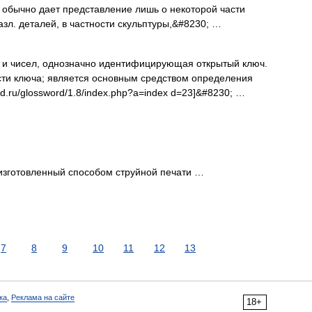
н; обычно дает представление лишь о некоторой части
зл. деталей, в частности скульптуры,&#8230; …
 и чисел, однозначно идентифицирующая открытый ключ.
сти ключа; является основным средством определения
d.ru/glossword/1.8/index.php?a=index d=23]&#8230; …
о изготовленный способом струйной печати …
7
8
9
10
11
12
13
ка
,
Реклама на сайте
18+