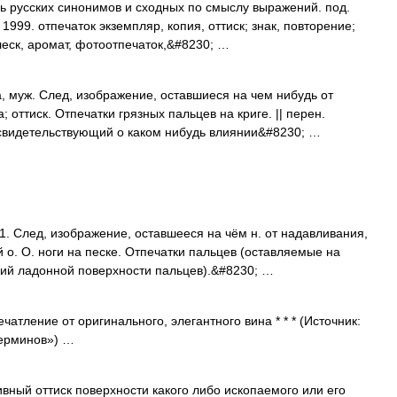
ь русских синонимов и сходных по смыслу выражений. под.
 1999. отпечаток экземпляр, копия, оттиск; знак, повторение;
блеск, аромат, фотоотпечаток,&#8230; …
 муж. След, изображение, оставшиеся на чем нибудь от
 оттиск. Отпечатки грязных пальцев на криге. || перен.
 свидетельствующий о каком нибудь влиянии&#8230; …
. След, изображение, оставшееся на чём н. от надавливания,
 о. О. ноги на песке. Отпечатки пальцев (оставляемые на
ний ладонной поверхности пальцев).&#8230; …
ление от оригинального, элегантного вина * * * (Источник:
ерминов») …
вный оттиск поверхности какого либо ископаемого или его