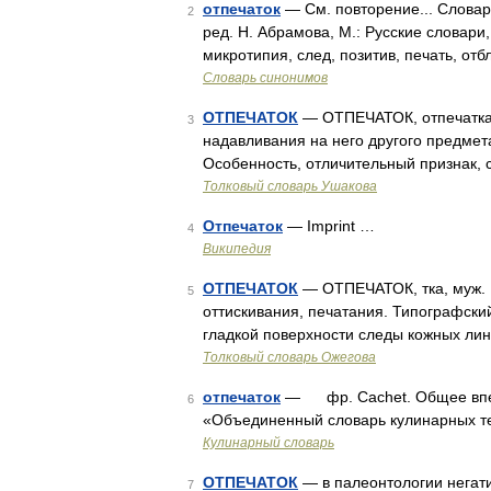
отпечаток
— См. повторение... Словар
2
ред. Н. Абрамова, М.: Русские словари,
микротипия, след, позитив, печать, от
Словарь синонимов
ОТПЕЧАТОК
— ОТПЕЧАТОК, отпечатка,
3
надавливания на него другого предмета;
Особенность, отличительный признак,
Толковый словарь Ушакова
Отпечаток
— Imprint …
4
Википедия
ОТПЕЧАТОК
— ОТПЕЧАТОК, тка, муж. 1
5
оттискивания, печатания. Типографский
гладкой поверхности следы кожных ли
Толковый словарь Ожегова
отпечаток
— фр. Cachet. Общее впечат
6
«Объединенный словарь кулинарных т
Кулинарный словарь
ОТПЕЧАТОК
— в палеонтологии негати
7