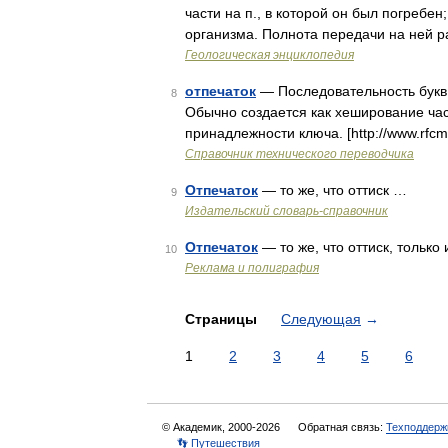
части на п., в которой он был погребе
организма. Полнота передачи на ней ра
Геологическая энциклопедия
отпечаток
— Последовательность букв
8
Обычно создается как хеширование ча
принадлежности ключа. [http://www.rfcm
Справочник технического переводчика
Отпечаток
— то же, что оттиск …
9
Издательский словарь-справочник
Отпечаток
— то же, что оттиск, тольк
10
Реклама и полиграфия
Страницы
Следующая
→
1
2
3
4
5
6
© Академик, 2000-2026
Обратная связь:
Техподдерж
👣 Путешествия