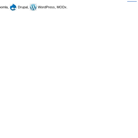
omla,
Drupal,
WordPress, MODx.