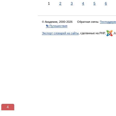
1
2
3
4
5
6
© Академик, 2000-2026
Обратная связь:
Техподдерж
👣 Путешествия
Экспорт словарей на сайты
, сделанные на PHP,
Jo
3