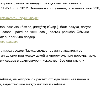
например, полость между ограждением котлована и
СП 45.13330.2012: Земляные сооружения, основания и&#8230;
технической документации
слав. пазоуха κόλπος, μασχάλη (Супр.), болг. пазуха, пазува,
 , словен. pȃzduha, чеш., слвц., польск. раzuсhа. Обычно
*раz аналоrично паздер …
акса Фасмера
 пазух сводов Пазуха сводов термин в архитектуре
мя арками или между аркой и многоугольным перекрытием.
х сводов в архитектуре и искусстве. Все они так или
теблем, на котором он растет; отсюда пазушная почка и
бег, вырастающие между листом и стеблем …