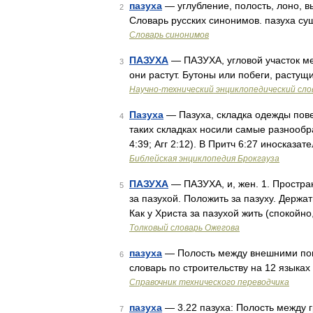
пазуха
— углубление, полость, лоно, в
2
Словарь русских синонимов. пазуха сущ.
Словарь синонимов
ПАЗУХА
— ПАЗУХА, угловой участок ме
3
они растут. Бутоны или побеги, расту
Научно-технический энциклопедический сло
Пазуха
— Пазуха, складка одежды пове
4
таких складках носили самые разнообра
4:39; Агг 2:12). В Притч 6:27 иносказа
Библейская энциклопедия Брокгауза
ПАЗУХА
— ПАЗУХА, и, жен. 1. Простра
5
за пазухой. Положить за пазуху. Держать
Как у Христа за пазухой жить (спокойно, 
Толковый словарь Ожегова
пазуха
— Полость между внешними пов
6
словарь по строительству на 12 языка
Справочник технического переводчика
пазуха
— 3.22 пазуха: Полость между 
7