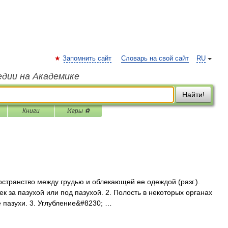
Запомнить сайт
Словарь на свой сайт
RU
едии на Академике
Найти!
Книги
Игры ⚽
остранство между грудью и облекающей ее одеждой (разг.).
ек за пазухой или под пазухой. 2. Полость в некоторых органах
 пазухи. 3. Углубление&#8230; …