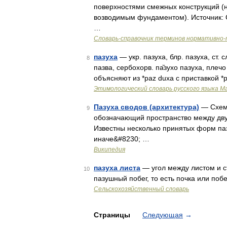
поверхностями смежных конструкций (
возводимым фундаментом). Источник: 
…
Словарь-справочник терминов нормативно-
пазуха
— укр. пазуха, блр. пазуха, ст. 
8
пазва, сербохорв. па̏зухо пазуха, плечо
объясняют из *раz duха с приставкой 
Этимологический словарь русского языка М
Пазуха сводов (архитектура)
— Схема
9
обозначающий пространство между дву
Известны несколько принятых форм пазу
иначе&#8230; …
Википедия
пазуха листа
— угол между листом и с
10
пазушный побег, то есть почка или по
Сельскохозяйственный словарь
Страницы
Следующая
→