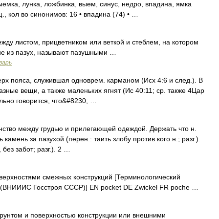
ыемка, лунка, ложбинка, выем, синус, недро, впадина, ямка
, кол во синонимов: 16 • впадина (74) • …
жду листом, прицветником или веткой и стеблем, на котором
щие из пазух, называют пазушными …
варь
рх пояса, служившая одноврем. карманом (Исх 4:6 и след.). В
зные вещи, а также маленьких ягнят (Ис 40:11; ср. также 4Цар
тельно говорится, что&#8230; …
нство между грудью и прилегающей одеждой. Держать что н.
 камень за пазухой (перен.: таить злобу против кого н.; разг.).
без забот; разг.). 2 …
ерхностями смежных конструкций [Терминологический
х (ВНИИИС Госстроя СССР)] EN pocket DE Zwickel FR poche …
грунтом и поверхностью конструкции или внешними