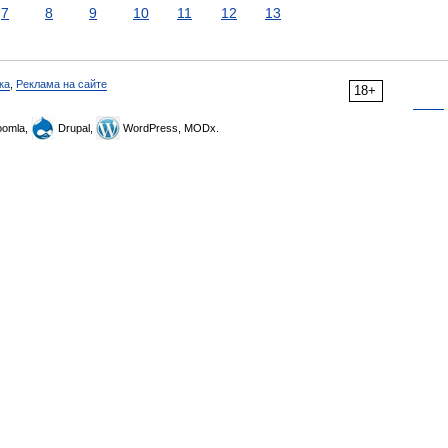
7
8
9
10
11
12
13
ка
,
Реклама на сайте
18+
omla,
Drupal,
WordPress, MODx.