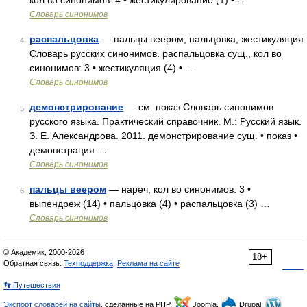
кол во синонимов: 4 • жестикулирование (1) • …
Словарь синонимов
распальцовка
— пальцы веером, пальцовка, жестикуляция
4
Словарь русских синонимов. распальцовка сущ., кол во
синонимов: 3 • жестикуляция (4) • …
Словарь синонимов
демонстрирование
— см. показ Словарь синонимов
5
русского языка. Практический справочник. М.: Русский язык.
З. Е. Александрова. 2011. демонстрирование сущ. • показ •
демонстрация …
Словарь синонимов
пальцы веером
— нареч, кол во синонимов: 3 •
6
выпендреж (14) • пальцовка (4) • распальцовка (3) …
Словарь синонимов
© Академик, 2000-2026
18+
Обратная связь:
Техподдержка
,
Реклама на сайте
👣 Путешествия
Экспорт словарей на сайты
, сделанные на PHP,
Joomla,
Drupal,