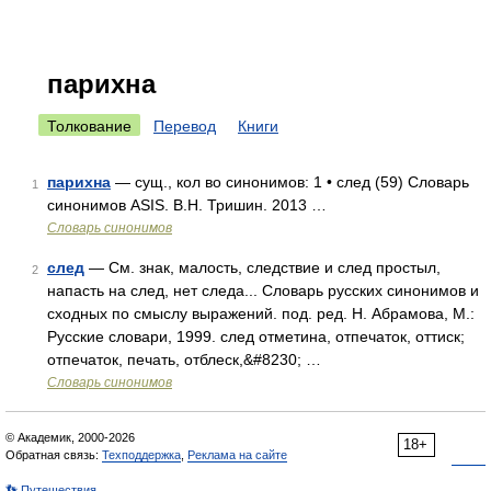
парихна
Толкование
Перевод
Книги
парихна
— сущ., кол во синонимов: 1 • след (59) Словарь
1
синонимов ASIS. В.Н. Тришин. 2013 …
Словарь синонимов
след
— См. знак, малость, следствие и след простыл,
2
напасть на след, нет следа... Словарь русских синонимов и
сходных по смыслу выражений. под. ред. Н. Абрамова, М.:
Русские словари, 1999. след отметина, отпечаток, оттиск;
отпечаток, печать, отблеск,&#8230; …
Словарь синонимов
© Академик, 2000-2026
18+
Обратная связь:
Техподдержка
,
Реклама на сайте
👣 Путешествия