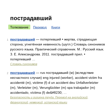
пострадавший
Толкование
Перевод
Книги
пострадавший
— потерпевший • жертва, страдающая
1
сторона; угнетённая невинность (шутл.) Словарь синонимов
русского языка. Практический справочник. М.: Русский язык.
З. Е. Александрова. 2011. пострадавший прил. •
потерпевший …
Словарь синонимов
пострадавший
— rus пострадавший (м) (вследствие
2
несчастного случая) eng injured (worker), accident victim fra
accidenté (m), victime (f) d un accident deu Unfallverletzter
(m), Verletzter (m), Verunglückter (m) spa trabajador (m)
accidentado, víctima (f) de&#8230; …
Безопасность и гигиена труда. Перевод на английский,
французский, немецкий, испанский языки