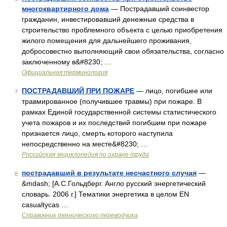
многоквартирного дома
— Пострадавший соинвестор
гражданин, инвестировавший денежные средства в
строительство проблемного объекта с целью приобретения
жилого помещения для дальнейшего проживания,
добросовестно выполняющий свои обязательства, согласно
заключенному в&#8230; …
Официальная терминология
ПОСТРАДАВШИЙ ПРИ ПОЖАРЕ
— лицо, погибшее или
7
травмированное (получившее травмы) при пожаре. В
рамках Единой государственной системы статистического
учета пожаров и их последствий погибшим при пожаре
признается лицо, смерть которого наступила
непосредственно на месте&#8230; …
Российская энциклопедия по охране труда
пострадавший в результате несчастного случая
—
8
&mdash; [А.С.Гольдберг. Англо русский энергетический
словарь. 2006 г.] Тематики энергетика в целом EN
casualtycas …
Справочник технического переводчика