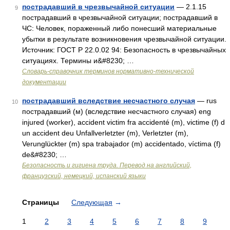
пострадавший в чрезвычайной ситуации
— 2.1.15
9
пострадавший в чрезвычайной ситуации; пострадавший в
ЧС: Человек, пораженный либо понесший материальные
убытки в результате возникновения чрезвычайной ситуации.
Источник: ГОСТ Р 22.0.02 94: Безопасность в чрезвычайных
ситуациях. Термины и&#8230; …
Словарь-справочник терминов нормативно-технической
документации
пострадавший вследствие несчастного случая
— rus
10
пострадавший (м) (вследствие несчастного случая) eng
injured (worker), accident victim fra accidenté (m), victime (f) d
un accident deu Unfallverletzter (m), Verletzter (m),
Verunglückter (m) spa trabajador (m) accidentado, víctima (f)
de&#8230; …
Безопасность и гигиена труда. Перевод на английский,
французский, немецкий, испанский языки
Страницы
Следующая
→
1
2
3
4
5
6
7
8
9