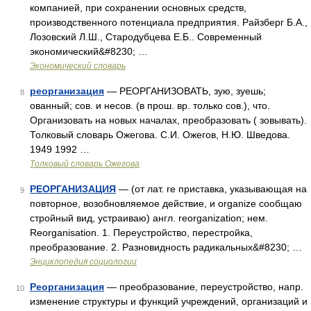
компанией, при сохранении основных средств,
производственного потенциала предприятия. Райзберг Б.А.,
Лозовский Л.Ш., Стародубцева Е.Б.. Современный
экономический&#8230; …
Экономический словарь
реорганизация
— РЕОРГАНИЗОВАТЬ, зую, зуешь;
8
ованный; сов. и несов. (в прош. вр. только сов.), что.
Организовать на новых началах, преобразовать ( зовывать).
Толковый словарь Ожегова. С.И. Ожегов, Н.Ю. Шведова.
1949 1992 …
Толковый словарь Ожегова
РЕОРГАНИЗАЦИЯ
— (от лат. re приставка, указывающая на
9
повторное, возобновляемое действие, и organize сообщаю
стройный вид, устраиваю) англ. reorganization; нем.
Reorganisation. 1. Переустройство, перестройка,
преобразование. 2. Разновидность радикальных&#8230; …
Энциклопедия социологии
Реорганизация
— преобразование, переустройство, напр.
10
изменение структуры и функций учреждений, организаций и