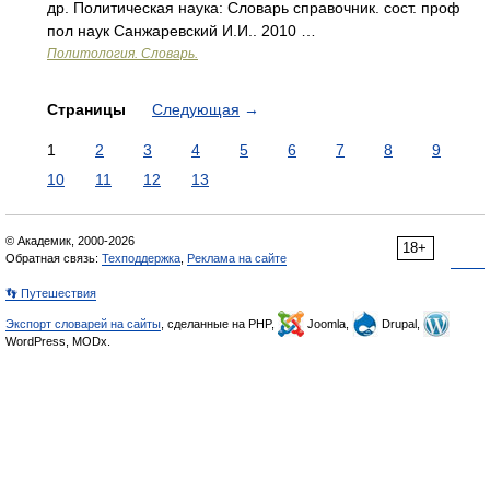
др. Политическая наука: Словарь справочник. сост. проф
пол наук Санжаревский И.И.. 2010 …
Политология. Словарь.
Страницы
Следующая
→
1
2
3
4
5
6
7
8
9
10
11
12
13
© Академик, 2000-2026
18+
Обратная связь:
Техподдержка
,
Реклама на сайте
👣 Путешествия
Экспорт словарей на сайты
, сделанные на PHP,
Joomla,
Drupal,
WordPress, MODx.