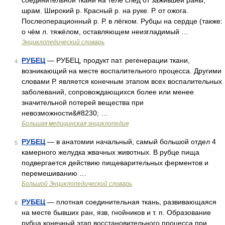
соединительной ткани на теле след от зажившей раны;
шрам. Широкий р. Красный р. на руке. Р. от ожога.
Послеоперационный р. Р. в лёгком. Рубцы на сердце (также:
о чём л. тяжёлом, оставляющем неизгладимый …
Энциклопедический словарь
РУБЕЦ
— РУБЕЦ, продукт пат. регенерации ткани,
4
возникающий на месте воспалительного процесса. Другими
словами Р. является конечным этапом всех воспалительных
заболеваний, сопровождающихся более или менее
значительной потерей вещества при
невозможности&#8230; …
Большая медицинская энциклопедия
РУБЕЦ
— в анатомии начальный, самый большой отдел 4
5
камерного желудка жвачных животных. В рубце пища
подвергается действию пищеварительных ферментов и
перемешиванию …
Большой Энциклопедический словарь
РУБЕЦ
— плотная соединительная ткань, развивающаяся
6
на месте бывших ран, язв, гнойников и т. п. Образование
рубца конечный этап восстановительного процесса при