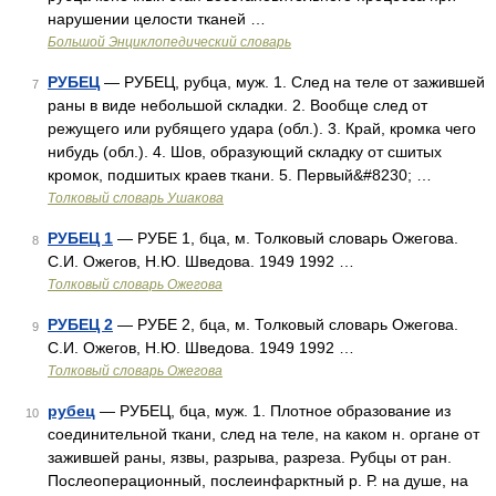
нарушении целости тканей …
Большой Энциклопедический словарь
РУБЕЦ
— РУБЕЦ, рубца, муж. 1. След на теле от зажившей
7
раны в виде небольшой складки. 2. Вообще след от
режущего или рубящего удара (обл.). 3. Край, кромка чего
нибудь (обл.). 4. Шов, образующий складку от сшитых
кромок, подшитых краев ткани. 5. Первый&#8230; …
Толковый словарь Ушакова
РУБЕЦ 1
— РУБЕ 1, бца, м. Толковый словарь Ожегова.
8
С.И. Ожегов, Н.Ю. Шведова. 1949 1992 …
Толковый словарь Ожегова
РУБЕЦ 2
— РУБЕ 2, бца, м. Толковый словарь Ожегова.
9
С.И. Ожегов, Н.Ю. Шведова. 1949 1992 …
Толковый словарь Ожегова
рубец
— РУБЕЦ, бца, муж. 1. Плотное образование из
10
соединительной ткани, след на теле, на каком н. органе от
зажившей раны, язвы, разрыва, разреза. Рубцы от ран.
Послеоперационный, послеинфарктный р. Р. на душе, на