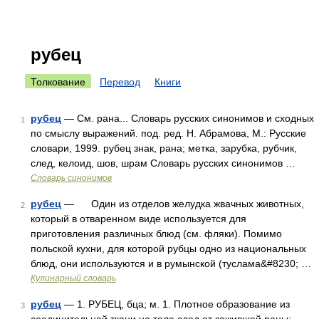
рубец
Толкование
Перевод
Книги
рубец
— См. рана... Словарь русских синонимов и сходных
1
по смыслу выражений. под. ред. Н. Абрамова, М.: Русские
словари, 1999. рубец знак, рана; метка, зарубка, рубчик,
след, келоид, шов, шрам Словарь русских синонимов …
Словарь синонимов
рубец
— Один из отделов желудка жвачных животных,
2
который в отваренном виде используется для
приготовления различных блюд (см. фляки). Помимо
польской кухни, для которой рубцы одно из национальных
блюд, они используются и в румынской (туслама&#8230; …
Кулинарный словарь
рубец
— 1. РУБЕЦ, бца; м. 1. Плотное образование из
3