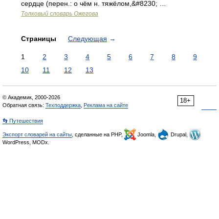
сердце (перен.: о чём н. тяжёлом,&#8230; …
Толковый словарь Ожегова
Страницы
Следующая
→
1
2
3
4
5
6
7
8
9
10
11
12
13
© Академик, 2000-2026
18+
Обратная связь:
Техподдержка
,
Реклама на сайте
👣 Путешествия
Экспорт словарей на сайты
, сделанные на PHP,
Joomla,
Drupal,
WordPress, MODx.