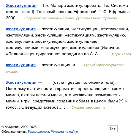
Жестикуляция
— I ж. Манера жестикулировать. II ж. Система
жестов [жест I]. Толковый словарь Ефремовой. Т. Ф. Ефремова.
2000 …
Современный толковый словарь русского языка Ефремовой
жестикуляция
— жестикуляция, жестикуляции, жестикуляции,
жестикуляций, жестикуляции, жестикуляциям, жестикуляцию,
жестикуляции, жестикуляцией, жестикуляциею,
жестикуляциями, жестикуляции, жестикуляциях (Источник:
«Полная акцентуированная парадигма по А. А.… …
Формы слов
жестикуляция
— жестикул яция, и …
Русский орфографический
словарь
Жестикуляция
— (от лат. gestus положение тела).
Поскольку в античности в драматич. представлениях, кроме
мимов, актеры носили маски, что исключало возможность
мимич. игры, средствами создания образа в целом были Ж. и
голос. Ж. ведущих актеров… …
Словарь античности
© Академик, 2000-2026
18+
Обратная связь:
Техподдержка
,
Реклама на сайте