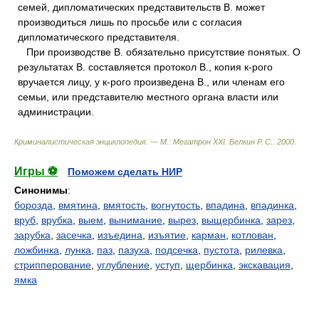
семей, дипломатических представительств В. может
производиться лишь по просьбе или с согласия
дипломатического представителя.
При производстве В. обязательно присутствие понятых. О
результатах В. составляется протокол В., копия к-рого
вручается лицу, у к-рого произведена В., или членам его
семьи, или представителю местного органа власти или
администрации.
Криминалистическая энциклопедия. — М.: Мегатрон XXI
.
Белкин Р. С.
.
2000
.
Игры ⚽
Поможем сделать НИР
Синонимы
:
борозда
,
вмятина
,
вмятость
,
вогнутость
,
впадина
,
впадинка
,
вруб
,
врубка
,
выем
,
вынимание
,
вырез
,
выщербинка
,
зарез
,
зарубка
,
засечка
,
изъедина
,
изъятие
,
карман
,
котлован
,
ложбинка
,
лунка
,
паз
,
пазуха
,
подсечка
,
пустота
,
рилевка
,
стрипперование
,
углубление
,
уступ
,
щербинка
,
экскавация
,
ямка