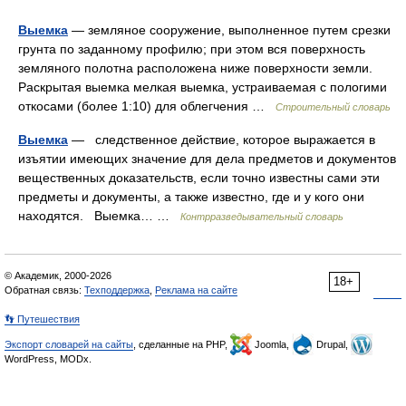
Выемка
— земляное сооружение, выполненное путем срезки
грунта по заданному профилю; при этом вся поверхность
земляного полотна расположена ниже поверхности земли.
Раскрытая выемка мелкая выемка, устраиваемая с пологими
откосами (более 1:10) для облегчения …
Строительный словарь
Выемка
— следственное действие, которое выражается в
изъятии имеющих значение для дела предметов и документов
вещественных доказательств, если точно известны сами эти
предметы и документы, а также известно, где и у кого они
находятся. Выемка… …
Контрразведывательный словарь
© Академик, 2000-2026
18+
Обратная связь:
Техподдержка
,
Реклама на сайте
👣 Путешествия
Экспорт словарей на сайты
, сделанные на PHP,
Joomla,
Drupal,
WordPress, MODx.